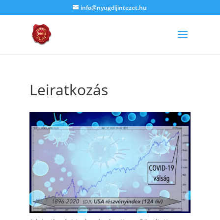
info@nyugdijintezet.hu
Leiratkozás