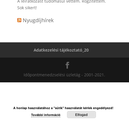
A leiratkozást tudomásul vettem. Rögzítettem.
Sok sikert!
Nyugdíjhírek
Adatkezelési tájékoztató_20
Időpontmenedzselési üzletág - 2001-2021.
A honlap használatához a "sütik" használatát kérlek engedélyezd!
Elfogad
További információ