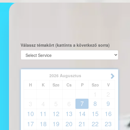
Válassz témakört (kattints a következő sorra)
2026
Augusztus
H
K
Sze
Cs
P
Szo
V
1
2
7
8
9
3
4
5
6
10
11
12
13
14
15
16
17
18
19
20
21
22
23