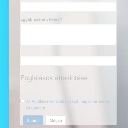
Egyéb üzenet, kérés?
Foglalások áttekintése
Az Adatkezelési szabályzatot megismertem és
elfogadom
Submit
Mégse