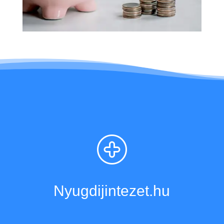
Nyugdijintezet.hu