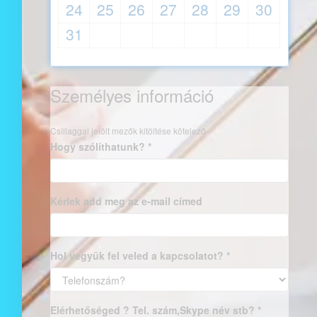
24
25
26
27
28
29
30
31
Személyes információ
Csillaggal jelölt mezők kitöltése kötelező
Hogy szólíthatunk? *
Kérlek add meg az e-mail címed
Hol vegyük fel veled a kapcsolatot? *
Elérhetőséged ? Tel. szám,Skype név stb? *