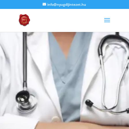
info@nyugdijintezet.hu