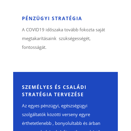
PÉNZÜGYI STRATÉGIA
A COVID19 időszaka tovább fokozta saját
megtakarításaink szükségességét,
fontosságát.
SZEMÉLYES ÉS CSALÁDI
STRATÉGIA TERVEZÉSE
Az egyes pénzügyi, egészségügyi
szolgáltatók közötti verseny egyre
érthetetlenebb , bonyolultabb és árban