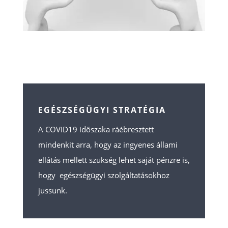
EGÉSZSÉGÜGYI STRATÉGIA
A COVID19 időszaka ráébresztett
mindenkit arra, hogy az ingyenes állami
ellátás mellett szükség lehet saját pénzre is,
hogy egészségügyi szolgáltatásokhoz
jussunk.